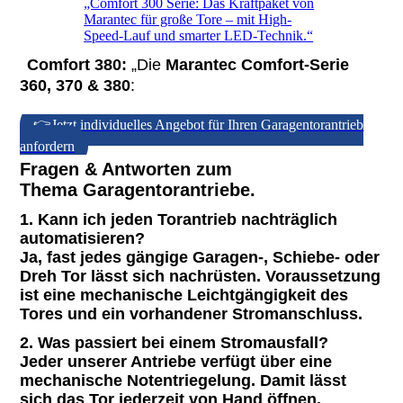
„Comfort 300 Serie: Das Kraftpaket von
Marantec für große Tore – mit High-
Speed-Lauf und smarter LED-Technik.“
Comfort 380:
„Die
Marantec Comfort-Serie
360, 370 & 380
:
👉Jetzt individuelles Angebot für Ihren Garagentorantrieb
anfordern
Fragen & Antworten zum
Thema Garagentorantriebe.
1. Kann ich jeden Torantrieb nachträglich
automatisieren?
Ja, fast jedes gängige Garagen-, Schiebe- oder
Dreh Tor lässt sich nachrüsten. Voraussetzung
ist eine mechanische Leichtgängigkeit des
Tores und ein vorhandener Stromanschluss.
2. Was passiert bei einem Stromausfall?
Jeder unserer Antriebe verfügt über eine
mechanische Notentriegelung. Damit lässt
sich das Tor jederzeit von Hand öffnen.