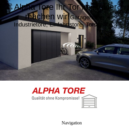
Alpha Tore Ihr Tor im Revier
machen wir!
Garagentore,
Industrietore, Einfahrtstore, Torservice.
Navigation