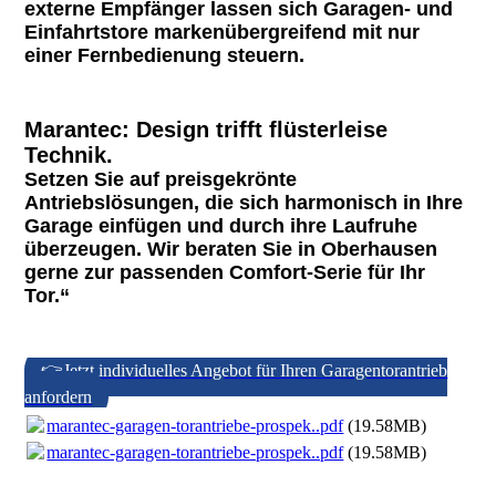
externe Empfänger lassen sich Garagen- und
Einfahrtstore markenübergreifend mit nur
einer Fernbedienung steuern.
Marantec: Design trifft flüsterleise
Technik.
Setzen Sie auf preisgekrönte
Antriebslösungen, die sich harmonisch in Ihre
Garage einfügen und durch ihre Laufruhe
überzeugen. Wir beraten Sie in Oberhausen
gerne zur passenden Comfort-Serie für Ihr
Tor.“
👉Jetzt individuelles Angebot für Ihren Garagentorantrieb
anfordern
marantec-garagen-torantriebe-prospek..pdf
(19.58MB)
marantec-garagen-torantriebe-prospek..pdf
(19.58MB)