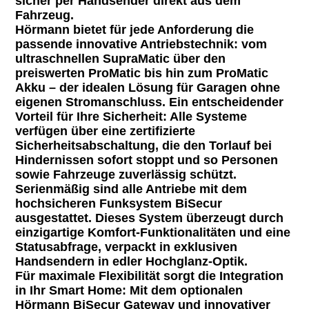
sicher per Handsender direkt aus dem
Fahrzeug.
Hörmann bietet für jede Anforderung die
passende innovative Antriebstechnik: vom
ultraschnellen
SupraMatic
über den
preiswerten
ProMatic
bis hin zum
ProMatic
Akku
– der idealen Lösung für Garagen ohne
eigenen Stromanschluss. Ein entscheidender
Vorteil für Ihre Sicherheit: Alle Systeme
verfügen über eine
zertifizierte
Sicherheitsabschaltung
, die den Torlauf bei
Hindernissen sofort stoppt und so Personen
sowie Fahrzeuge zuverlässig schützt.
Serienmäßig sind alle Antriebe mit dem
hochsicheren Funksystem
BiSecur
ausgestattet. Dieses System überzeugt durch
einzigartige Komfort-Funktionalitäten und eine
Statusabfrage, verpackt in exklusiven
Handsendern in edler Hochglanz-Optik.
Für maximale Flexibilität sorgt die Integration
in Ihr Smart Home: Mit dem optionalen
Hörmann BiSecur Gateway und
innovativer