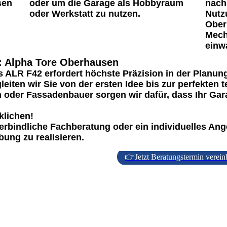
sen
oder um die Garage als Hobbyraum
nach
oder Werkstatt zu nutzen.
Nutz
Oberh
Mech
einw
n: Alpha Tore Oberhausen
 ALR F42 erfordert höchste Präzision in der Planung
gleiten wir Sie von der ersten Idee bis zur perfekte
 oder Fassadenbauer sorgen wir dafür, dass Ihr Gar
klichen!
erbindliche Fachberatung oder ein individuelles Ange
ung zu realisieren.
👉Jetzt Beratungstermin verein