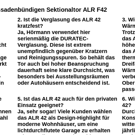
sadenbündigen Sektionaltor ALR F42
2. Ist die Verglasung des ALR 42
3. Wi
kratzfest?
Wärm
Ja, Hörmann verwendet hier
Trot
serienmäßig die
DURATEC-
das 
cht
Verglasung
. Diese ist extrem
höhe
l
unempfindlich gegenüber Kratzern
das
age
und Reinigungsspuren. So behält das
ther
rkt
Tor auch bei hoher Beanspruchung
Drei
dauerhaft seine klare Durchsicht, was
Wärm
–
besonders bei Ausstellungsräumen
verbe
in
oder Autohäusern entscheidend ist.
Ober
pass
e
5. Ist das ALR 42 auch für den privaten
6. W
Einsatz geeignet?
42?
önnen
Ja, sehr sogar! Viele Kunden wählen
Durc
ahl
das ALR 42 als Design-Highlight für
Kons
moderne Wohnhäuser, um eine
witt
lichtdurchflutete Garage zu erhalten
jähr