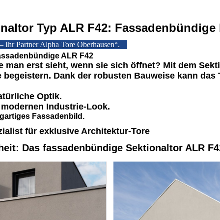
altor Typ ALR F42: Fassadenbündige 
 – Ihr Partner Alpha Tore Oberhausen“.
fassadenbündige ALR F42
 man erst sieht, wenn sie sich öffnet? Mit dem Sekt
e begeistern. Dank der robusten Bauweise kann das T
türliche Optik.
, modernen Industrie-Look.
igartiges Fassadenbild.
alist für exklusive Architektur-Tore
heit: Das fassadenbündige Sektionaltor ALR F4