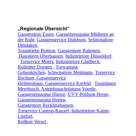
„Regionale Übersicht“
Garagentore Essen,
Garagenreparatur Mülheim an
der Ruhr,
Garagenservice Duisburg,
Sektionaltore
Dinslaken
,
Torantriebe Bottrop
,
Garagentore Ratingen
,
Haustüren
Oberhausen,
Industrietore Düsseldorf,
Torservice Moers
,
Industrietore Gladbeck
,
Rollgitter Dorsten ,
Torwartung
Gelsenkirchen,
Schwingtore Mettmann,
Torservice
Bochum,
Garagenservice
Heiligenhaus,
Garagenservice Krefeld,
Toranlagen
Meerbusch
,
Antriebsnachrüstung Voerde,
Garagenreparatur Hünxe
,
UVV-Prüfung Herne,
Garagenreparatur Herten,
Garagentore Recklinghausen,
Torservice Castrop-Rauxel
, Industrietore Kamp-
Lintfort
,
Rolltore Wesel ,