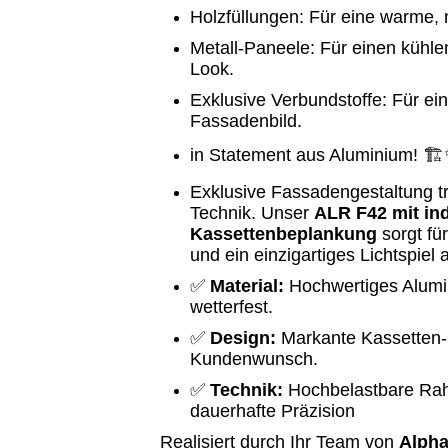
Holzfüllungen: Für eine warme, n
Metall-Paneele: Für einen kühle
Look.
Exklusive Verbundstoffe: Für ein
Fassadenbild.
in Statement aus Aluminium! 🏗
Exklusive Fassadengestaltung tri
Technik. Unser
ALR F42 mit ind
Kassettenbeplankung
sorgt fü
und ein einzigartiges Lichtspiel
✅
Material:
Hochwertiges Alumin
wetterfest.
✅
Design:
Markante Kassetten-
Kundenwunsch.
✅
Technik:
Hochbelastbare Rah
dauerhafte Präzision
Realisiert durch Ihr Team von
Alpha