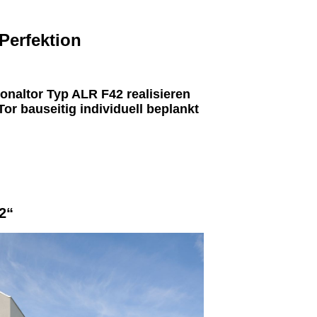
Perfektion
ionaltor Typ ALR F42 realisieren
or bauseitig individuell beplankt
2
“