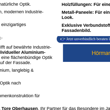
atürliche Optik.
Holzfüllungen:
Für eine
n, modernen Industrie-
Metall-Paneele:
Für ein
Look.
 einzigartiges
Exklusive Verbundstof
Fassadenbild.
️✨
👉 Jetzt unverbindlich beraten 
fft auf bewährte Industrie-
ividueller Aluminium-
r eine flächenbündige Optik
 auf der Fassade.
ium, langlebig &
Optik nach
menkonstruktion für
 Tore Oberhausen
. Ihr Partner für das Besondere im J