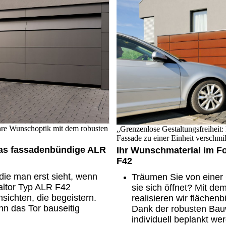
hre Wunschoptik mit dem robusten
„Grenzenlose Gestaltungsfreiheit:
Fassade zu einer Einheit verschmil
Das fassadenbündige ALR
Ihr Wunschmaterial im F
F42
die man erst sieht, wenn
Träumen Sie von einer 
naltor Typ ALR F42
sie sich öffnet? Mit de
nsichten, die begeistern.
realisieren wir flächen
n das Tor bauseitig
Dank der robusten Bauw
individuell beplankt we