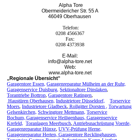
Alpha Tore
Obermeidericher Str. 55 A
46049 Oberhausen
Telefon:
0208 4566367
Fax:
0208 4373938
E-Mail:
info@alpha-tore.net
Web:
www.alpha-tore.net
„Regionale Übersicht“
Garagentore Essen,
Garagenreparatur Mülheim an der Ruhr,
Garagenservice Duisburg,
Sektionaltore Dinslaken
,
Torantriebe Bottrop
,
Garagentore Ratingen
,
Haustüren
Oberhausen,
Industrietore Düsseldorf,
Torservice
Moers
,
Industrietore Gladbeck
,
Rollgitter Dorsten ,
Torwartung
Gelsenkirchen,
Schwingtore Mettmann,
Torservice
Bochum,
Garagenservice Heiligenhaus,
Garagenservice
Krefeld,
Toranlagen Meerbusch
,
Antriebsnachrüstung Voerde,
Garagenreparatur Hünxe
,
UVV-Prüfung Herne,
Garagenreparatur Herten,
Garagentore Recklinghausen,